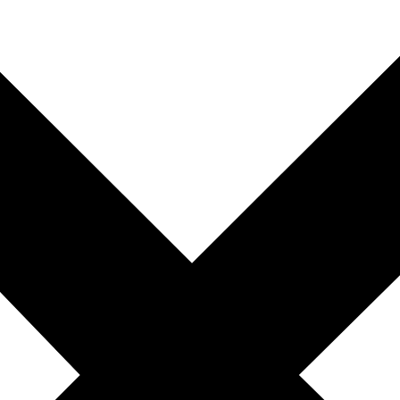
Цены
О нас
Услуги центра
Кафе
Праздник для детей в
Новосибирске
Контакты
Цены
О нас
Услуги центра
Кафе
Праздники