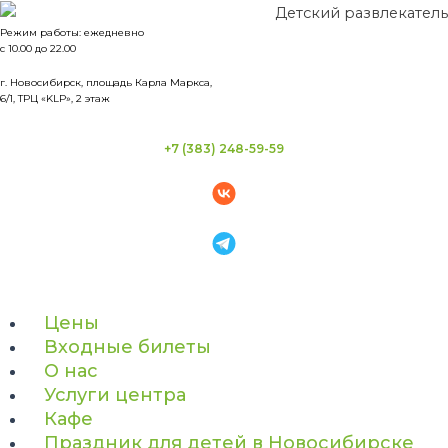
Перейти
к
Режим работы: ежедневно
с 10.00 до 22.00
содержимому
г. Новосибирск, площадь Карла Маркса,
6/1, ТРЦ «KLP», 2 этаж
+7 (383) 248-59-59
Цены
Входные билеты
О нас
Услуги центра
Кафе
Праздник для детей в Новосибирске