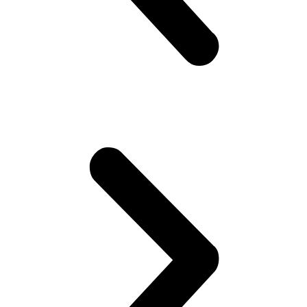
Цены
О нас
Услуги центра
Кафе
Праздник для детей в
Новосибирске
Контакты
Цены
О нас
Услуги центра
Кафе
Праздники
Кейтеринг