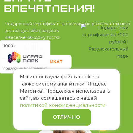
ВПЕЧАТЛЕНИЯ!
Подарочный сертификат на посещение развлекательного
центра доставит радость
и веселье каждому гостю!
Узнать условия
КУПИТЬ СЕРТИФИКАТ
Мы используем файлы cookie, а
ЗАБУДЬТЕ О СКУЧНЫХ ПОДАРКАХ
также систему аналитики "Яндекс.
ДАРИТЕ
Метрика". Продолжая использовать
ВПЕЧАТЛЕНИЯ!
сайт, вы соглашаетесь с нашей
политикой конфиденциальности
.
ОТЛИЧНО