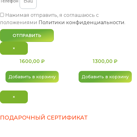
Телефон
Контак
Нажимая отправить, я соглашаюсь с
Цены
положениями
Политики конфиденциальности
.
О нас
ОТПРАВИТЬ
Услуги це
×
Кафе
1600,00
₽
1300,00
₽
Праздник
Добавить в корзину
Добавить в корзину
Кейтерин
×
Контакты
+7 (383) 248
ПОДАРОЧНЫЙ СЕРТИФИКАТ
на 1000 и 3000 рублей