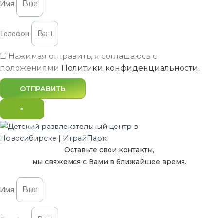
Имя
Телефон
Нажимая отправить, я соглашаюсь с
Цен
положениями
Политики конфиденциальности
.
О на
Услу
ОТПРАВИТЬ
Кафе
Праз
×
Новоси
Конт
Оставьте свои контакты,
Цены
мы свяжемся с Вами в ближайшее время.
О нас
Услуги 
Кафе
Имя
Праздни
Новоси