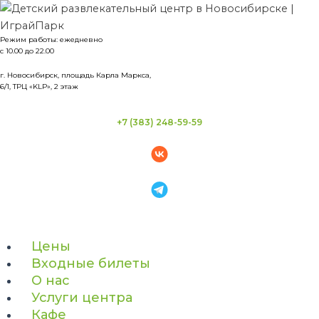
Перейти
к
Режим работы: ежедневно
содержимому
с 10.00 до 22.00
г. Новосибирск, площадь Карла Маркса,
6/1, ТРЦ «KLP», 2 этаж
+7 (383) 248-59-59
Цены
Входные билеты
О нас
Услуги центра
Кафе